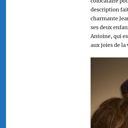
colocataire pou
description fai
charmante Jea
ses deux enfant
Antoine, qui es
aux joies de la