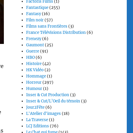
Factoris Films
(1)
Fantastique
(255)
Fantasy
(16)
Film noir
(57)
Films sans Frontières
(3)
France Télévisions Distribution
(6)
Frenezy
(6)
Gaumont
(25)
Guerre
(91)
HBO
(6)
Histoire
(42)
re
HK Vidéo
(2)
Hommage
(1)
Horreur
(297)
Humour
(1)
Inser & Cut Production
(3)
Inser & Cut/L’Oeil du témoin
(3)
Jour2Fête
(6)
e
L'Atelier d'images
(18)
La Traverse
(1)
LCJ Editions
(76)
ns
Le Chat qui fume
(143)