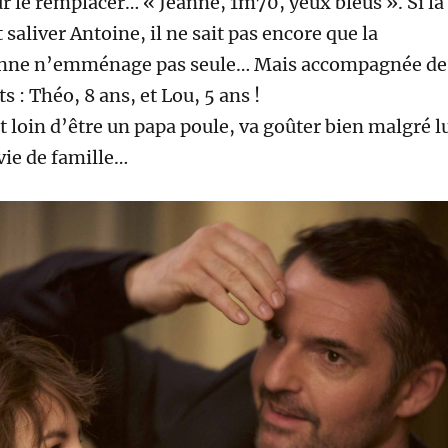
r le remplacer… « Jeanne, 1m70, yeux bleus ». Si la
t saliver Antoine, il ne sait pas encore que la
nne n’emménage pas seule… Mais accompagnée de
s : Théo, 8 ans, et Lou, 5 ans !
t loin d’être un papa poule, va goûter bien malgré l
 vie de famille…