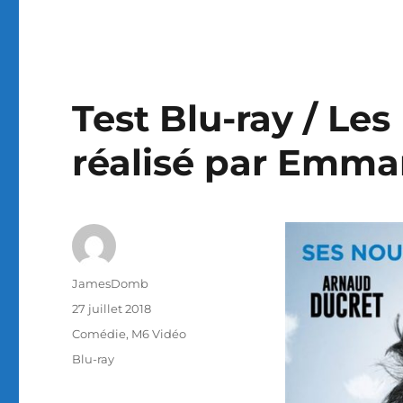
Test Blu-ray / Les 
réalisé par Emman
Auteur
JamesDomb
Publié
27 juillet 2018
le
Catégories
Comédie
,
M6 Vidéo
Étiquettes
Blu-ray