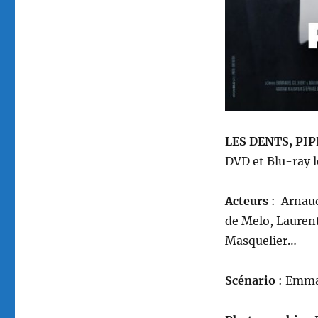
LES DENTS, PIPI
DVD et Blu-ray l
A
cteurs
: Arnaud
de Melo, Laurent
Masquelier…
Scénario
: Emman