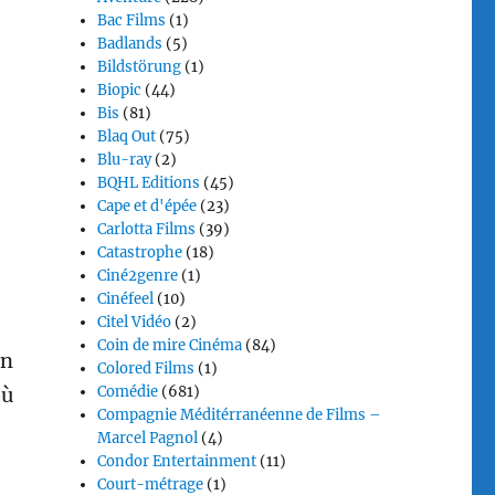
Bac Films
(1)
Badlands
(5)
Bildstörung
(1)
Biopic
(44)
Bis
(81)
Blaq Out
(75)
Blu-ray
(2)
BQHL Editions
(45)
Cape et d'épée
(23)
Carlotta Films
(39)
Catastrophe
(18)
Ciné2genre
(1)
Cinéfeel
(10)
Citel Vidéo
(2)
Coin de mire Cinéma
(84)
un
Colored Films
(1)
où
Comédie
(681)
Compagnie Méditérranéenne de Films –
e
Marcel Pagnol
(4)
Condor Entertainment
(11)
Court-métrage
(1)