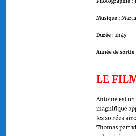
Photographie
: 
Musique
: Mart
Durée
: 1h45
Année de sortie
LE FIL
Antoine est un 
magnifique app
les soirées arr
Thomas part vi