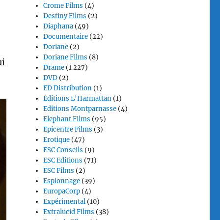
Crome Films
(4)
Destiny Films
(2)
Diaphana
(49)
Documentaire
(22)
Doriane
(2)
Doriane Films
(8)
ui
Drame
(1 227)
DVD
(2)
ED Distribution
(1)
Éditions L'Harmattan
(1)
Editions Montparnasse
(4)
Elephant Films
(95)
Epicentre Films
(3)
Erotique
(47)
ESC Conseils
(9)
ESC Editions
(71)
ESC Films
(2)
Espionnage
(39)
EuropaCorp
(4)
Expérimental
(10)
Extralucid Films
(38)