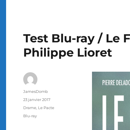
Test Blu-ray / Le F
Philippe Lioret
Auteur
JamesDomb
Publié
23 janvier 2017
le
Catégories
Drame
,
Le Pacte
Étiquettes
Blu-ray