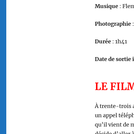
M
usique
: Fle
Photographie
Durée
: 1h
41
Date de sortie i
LE FIL
À trente-trois 
un appel téléph
qu’il vient de 
décide d’aller 