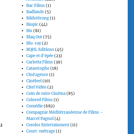
Bac Films
(1)
Badlands
(5)
Bildstörung
(1)
Biopic
(44)
Bis
(81)
Blaq Out
(75)
Blu-ray
(2)
BQHL Editions
(45)
Cape et d'épée
(23)
Carlotta Films
(39)
Catastrophe
(18)
Ciné2genre
(1)
Cinéfeel
(10)
Citel Vidéo
(2)
Coin de mire Cinéma
(85)
Colored Films
(1)
Comédie
(682)
Compagnie Méditérranéenne de Films –
Marcel Pagnol
(4)
u
Condor Entertainment
(11)
Court-métrage
(1)