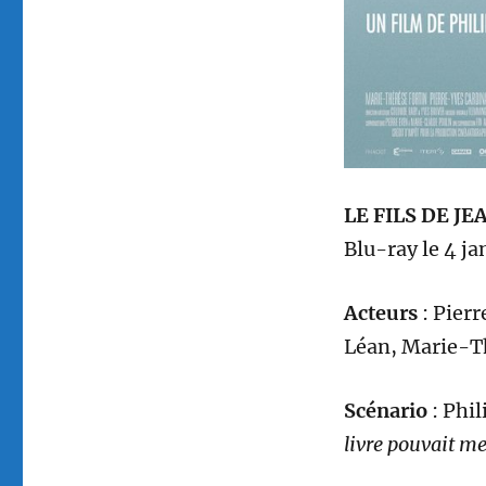
LE FILS DE JE
Blu-ray
le
4
jan
A
cteurs
:
Pierr
Léan, Marie-Th
Scénario
:
Phil
livre pouvait me