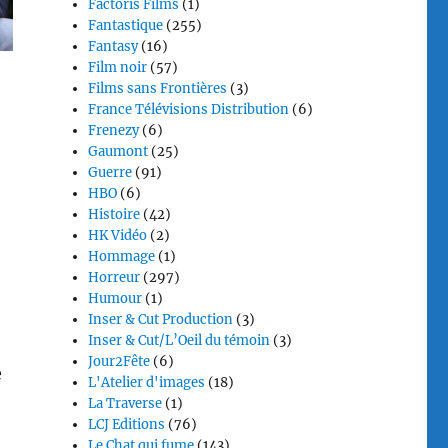
Factoris Films
(1)
Fantastique
(255)
Fantasy
(16)
Film noir
(57)
Films sans Frontières
(3)
France Télévisions Distribution
(6)
Frenezy
(6)
Gaumont
(25)
Guerre
(91)
HBO
(6)
Histoire
(42)
HK Vidéo
(2)
Hommage
(1)
Horreur
(297)
Humour
(1)
Inser & Cut Production
(3)
Inser & Cut/L’Oeil du témoin
(3)
Jour2Fête
(6)
e
L'Atelier d'images
(18)
La Traverse
(1)
LCJ Editions
(76)
Le Chat qui fume
(143)