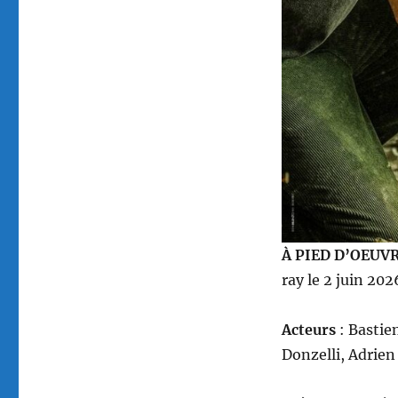
Donzelli
À PIED D’OEUV
ray le 2 juin 20
Acteurs
: Bastie
Donzelli, Adrien