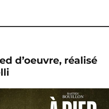
ied d’oeuvre, réalisé
li