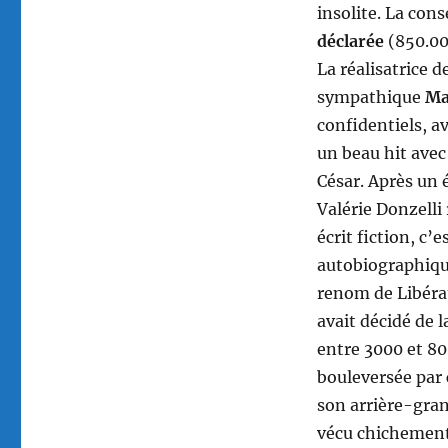
insolite. La con
déclarée
(850.000
La réalisatrice 
sympathique
Ma
confidentiels, a
un beau hit ave
César. Après un 
Valérie Donzelli 
écrit fiction, c’
autobiographiqu
renom de Libérat
avait décidé de l
entre 3000 et 80
bouleversée par 
son arrière-gran
vécu chichement 