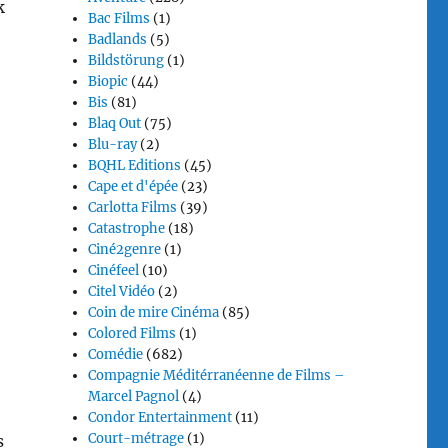
k
Bac Films
(1)
Badlands
(5)
Bildstörung
(1)
Biopic
(44)
Bis
(81)
Blaq Out
(75)
Blu-ray
(2)
BQHL Editions
(45)
Cape et d'épée
(23)
Carlotta Films
(39)
Catastrophe
(18)
Ciné2genre
(1)
Cinéfeel
(10)
Citel Vidéo
(2)
Coin de mire Cinéma
(85)
Colored Films
(1)
Comédie
(682)
Compagnie Méditérranéenne de Films –
Marcel Pagnol
(4)
Condor Entertainment
(11)
Court-métrage
(1)
s