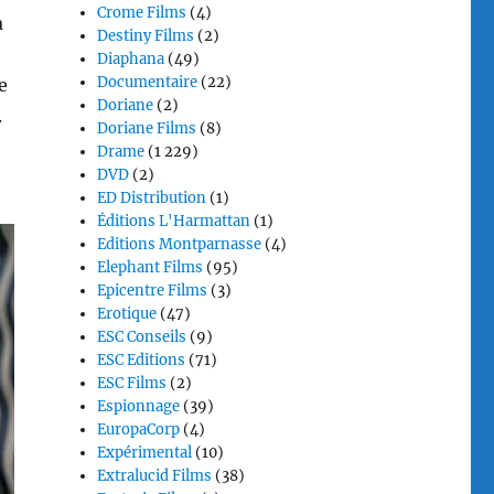
Crome Films
(4)
a
Destiny Films
(2)
Diaphana
(49)
Documentaire
(22)
e
Doriane
(2)
.
Doriane Films
(8)
Drame
(1 229)
DVD
(2)
ED Distribution
(1)
Éditions L'Harmattan
(1)
Editions Montparnasse
(4)
Elephant Films
(95)
Epicentre Films
(3)
Erotique
(47)
ESC Conseils
(9)
ESC Editions
(71)
ESC Films
(2)
Espionnage
(39)
EuropaCorp
(4)
Expérimental
(10)
Extralucid Films
(38)