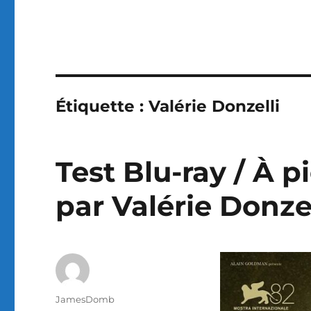
Étiquette :
Valérie Donzelli
Test Blu-ray / À p
par Valérie Donzel
Auteur
JamesDomb