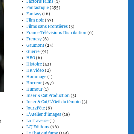
Factoris Films
(1)
Fantastique
(255)
Fantasy
(16)
Film noir
(57)
Films sans Frontières
(3)
France Télévisions Distribution
(6)
Frenezy
(6)
Gaumont
(25)
Guerre
(91)
HBO
(6)
Histoire
(42)
HK Vidéo
(2)
Hommage
(1)
Horreur
(297)
Humour
(1)
Inser & Cut Production
(3)
Inser & Cut/L’Oeil du témoin
(3)
Jour2Fête
(6)
L'Atelier d'images
(18)
t
La Traverse
(1)
LCJ Editions
(76)
Le Chat qui fume
(143)