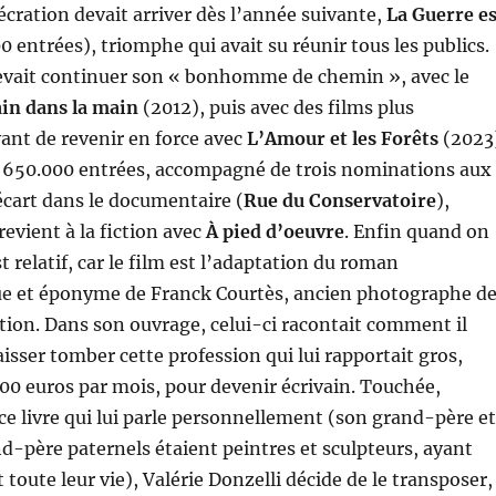
sécration devait arriver dès l’année suivante,
La Guerre es
 entrées), triomphe qui avait su réunir tous les publics.
devait continuer son « bonhomme de chemin », avec le
in dans la main
(2012), puis avec des films plus
vant de revenir en force avec
L’Amour et les Forêts
(2023
c 650.000 entrées, accompagné de trois nominations aux
écart dans le documentaire (
Rue du Conservatoire
),
revient à la fiction avec
À pied d’oeuvre
. Enfin quand on
est relatif, car le film est l’adaptation du roman
e et éponyme de Franck Courtès, ancien photographe d
ion. Dans son ouvrage, celui-ci racontait comment il
aisser tomber cette profession qui lui rapportait gros,
00 euros par mois, pour devenir écrivain. Touchée,
ce livre qui lui parle personnellement (son grand-père et
d-père paternels étaient peintres et sculpteurs, ayant
toute leur vie), Valérie Donzelli décide de le transposer,