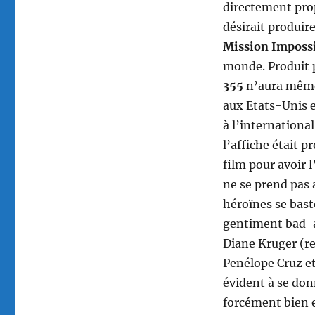
directement prop
désirait produi
Mission Imposs
monde. Produit p
355
n’aura même 
aux Etats-Unis e
à l’international
l’affiche était
film pour avoir l
ne se prend pas
héroïnes se bast
gentiment bad-a
Diane Kruger (re
Penélope Cruz et
évident à se don
forcément bien 