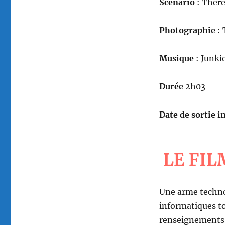
Scénario
: Ther
Photographie
: 
Musique
: Junki
Durée
2h03
Date de sortie in
LE FIL
Une arme techno
informatiques t
renseignements 