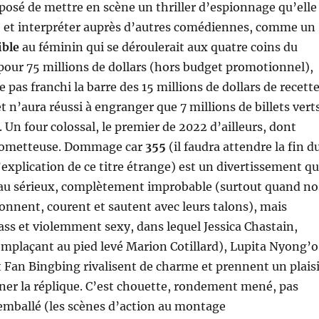
osé de mettre en scène un thriller d’espionnage qu’elle
re et interpréter auprès d’autres comédiennes, comme un
ible
au féminin qui se déroulerait aux quatre coins du
our 75 millions de dollars (hors budget promotionnel),
pas franchi la barre des 15 millions de dollars de recett
t n’aura réussi à engranger que 7 millions de billets vert
. Un four colossal, le premier de 2022 d’ailleurs, dont
 prometteuse. Dommage car
355
(il faudra attendre la fin d
’explication de ce titre étrange) est un divertissement qu
 au sérieux, complètement improbable (surtout quand no
onnent, courent et sautent avec leurs talons), mais
ss et violemment sexy, dans lequel Jessica Chastain,
mplaçant au pied levé Marion Cotillard), Lupita Nyong’o
 Fan Bingbing rivalisent de charme et prennent un plaisi
ner la réplique. C’est chouette, rondement mené, pas
emballé (les scènes d’action au montage