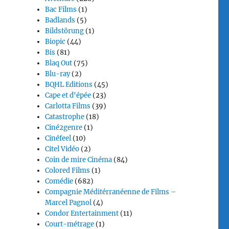
Bac Films
(1)
Badlands
(5)
Bildstörung
(1)
Biopic
(44)
Bis
(81)
Blaq Out
(75)
Blu-ray
(2)
BQHL Editions
(45)
Cape et d'épée
(23)
Carlotta Films
(39)
Catastrophe
(18)
Ciné2genre
(1)
Cinéfeel
(10)
Citel Vidéo
(2)
Coin de mire Cinéma
(84)
Colored Films
(1)
Comédie
(682)
Compagnie Méditérranéenne de Films –
Marcel Pagnol
(4)
Condor Entertainment
(11)
Court-métrage
(1)