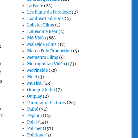
Le Pacte
(22)
Les Films du Paradoxe
(2)
Lionheart Editions
(2)
Lobster Films
(1)
Lonesome Bear
(2)
e
M6 Vidéo
(86)
Malavida Films
(17)
s
Marco Polo Production
(5)
Memento Films
(6)
u
Metropolitan Vidéo
(173)
Movinside
(30)
i
Muet
(3)
s
Musical
(23)
Orange Studio
(7)
Outplay
(2)
Paramount Pictures
(26)
,
Pathé
(72)
r
Péplum
(12)
Polar
(141)
Policier
(157)
Politique
(3)