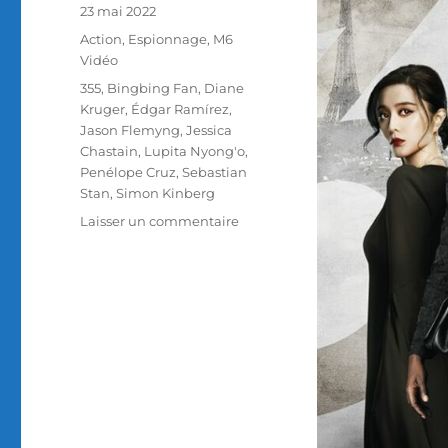
Publié
23 mai 2022
le
Catégories
Action
,
Espionnage
,
M6
Vidéo
Étiquettes
355
,
Bingbing Fan
,
Diane
Kruger
,
Édgar Ramírez
,
Jason Flemyng
,
Jessica
Chastain
,
Lupita Nyong'o
,
Penélope Cruz
,
Sebastian
Stan
,
Simon Kinberg
sur
Laisser un commentaire
Test
Blu-
ray
/
355,
réalisé
par
Simon
Kinberg