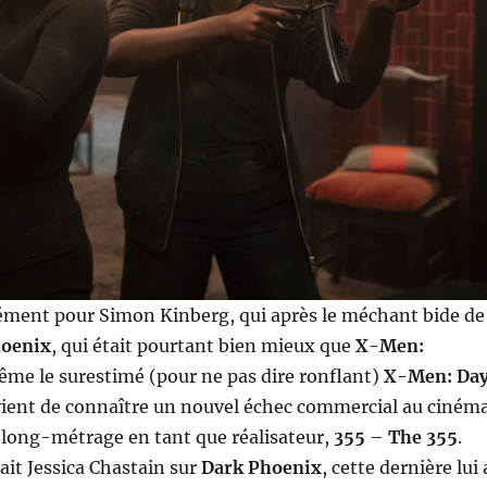
dément pour Simon Kinberg, qui après le méchant bide de
hoenix
, qui était pourtant bien mieux que
X-Men:
ême le surestimé (pour ne pas dire ronflant)
X-Men: Da
vient de connaître un nouvel échec commercial au ciném
 long-métrage en tant que réalisateur,
355
–
The 355
.
eait Jessica Chastain sur
Dark Phoenix
, cette dernière lui 