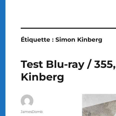
Étiquette :
Simon Kinberg
Test Blu-ray / 355
Kinberg
Auteur
JamesDomb