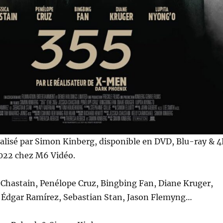
éalisé par Simon Kinberg, disponible en DVD, Blu-ray & 
022 chez M6 Vidéo.
a Chastain, Penélope Cruz, Bingbing Fan, Diane Kruger,
 Édgar Ramírez, Sebastian Stan, Jason Flemyng…