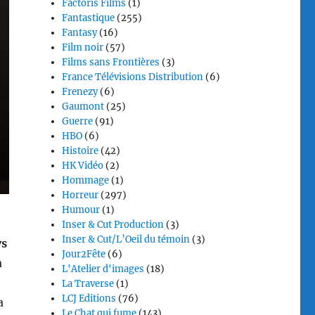
Factoris Films
(1)
Fantastique
(255)
Fantasy
(16)
Film noir
(57)
Films sans Frontières
(3)
France Télévisions Distribution
(6)
Frenezy
(6)
Gaumont
(25)
Guerre
(91)
HBO
(6)
Histoire
(42)
HK Vidéo
(2)
Hommage
(1)
Horreur
(297)
Humour
(1)
Inser & Cut Production
(3)
Inser & Cut/L’Oeil du témoin
(3)
ys
Jour2Fête
(6)
a
L'Atelier d'images
(18)
La Traverse
(1)
LCJ Editions
(76)
a
Le Chat qui fume
(143)