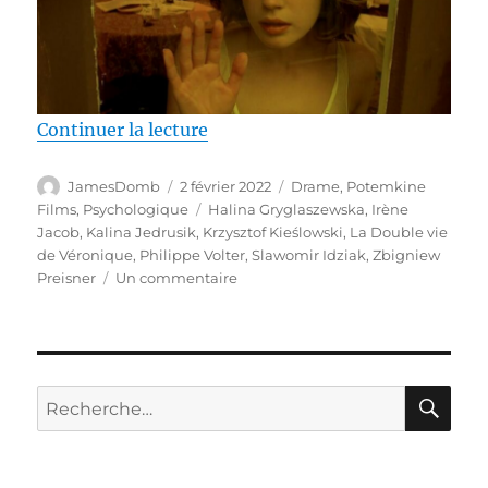
de « Test Blu-ray / La Double vi
Continuer la lecture
Auteur
Publié
Catégories
JamesDomb
2 février 2022
Drame
,
Potemkine
le
Étiquettes
Films
,
Psychologique
Halina Gryglaszewska
,
Irène
Jacob
,
Kalina Jedrusik
,
Krzysztof Kieślowski
,
La Double vie
de Véronique
,
Philippe Volter
,
Slawomir Idziak
,
Zbigniew
sur
Preisner
Un commentaire
Test
Blu-
ray
/
La
RE
Recherche
Double
pour :
vie
de
Véronique,