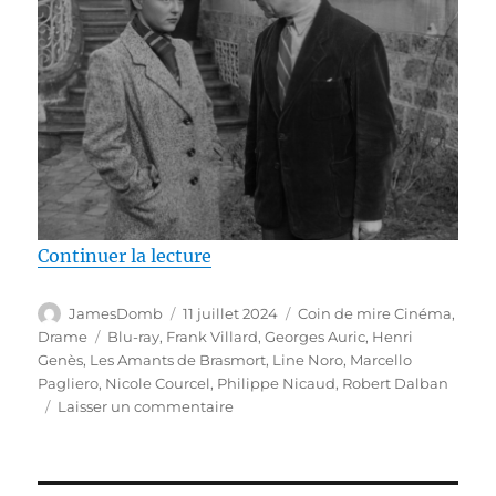
de « Test Blu-ray / Les Amants d
Continuer la lecture
Auteur
Publié
Catégories
JamesDomb
11 juillet 2024
Coin de mire Cinéma
,
le
Étiquettes
Drame
Blu-ray
,
Frank Villard
,
Georges Auric
,
Henri
Genès
,
Les Amants de Brasmort
,
Line Noro
,
Marcello
Pagliero
,
Nicole Courcel
,
Philippe Nicaud
,
Robert Dalban
sur
Laisser un commentaire
Test
Blu-
ray