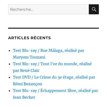
/
Les
RE
Recherche
Amants
pour :
de
Brasmort,
réalisé
par
Marcello
ARTICLES RÉCENTS
Pagliero
Test Blu-ray / Rue Málaga, réalisé par
Maryam Touzani
Test Blu-ray / Tout l’or du monde, réalisé
par René Clair
Test DVD / Le Crime du 3e étage, réalisé par
Rémi Bezançon
Test Blu-ray / Échappement libre, réalisé par
Jean Becker