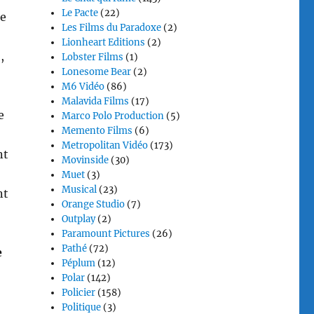
Le Pacte
(22)
ce
Les Films du Paradoxe
(2)
Lionheart Editions
(2)
,
Lobster Films
(1)
Lonesome Bear
(2)
M6 Vidéo
(86)
Malavida Films
(17)
e
Marco Polo Production
(5)
Memento Films
(6)
Metropolitan Vidéo
(173)
nt
Movinside
(30)
Muet
(3)
Musical
(23)
nt
Orange Studio
(7)
Outplay
(2)
Paramount Pictures
(26)
Pathé
(72)
e
Péplum
(12)
Polar
(142)
Policier
(158)
Politique
(3)