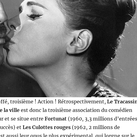
offé, troisième ! Action ! Rétrospectivement,
Le Tracassi
 la ville
est donc la troisième association du comédien
ur et se situe entre
Fortunat
(1960, 3,3 millions d’entrées
succès) et
Les Culottes rouges
(1962, 2 millions de
st aussi leur opus le plus expérimental, qui lorgne sur le