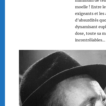
minimum de temps
moelle ! Entre le
exigeants et les
d’absurdités quot
dynamisant eupho
dose, toute sa ma
incontrôlables…