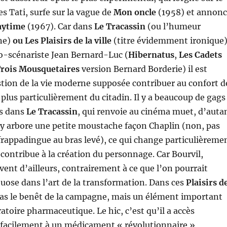
s Tati, surfe sur la vague de
Mon oncle
(1958) et annon
aytime
(1967). Car dans
Le Tracassin
(ou l’humeur
ine)
ou Les Plaisirs de la ville
(titre évidemment ironique)
 co-scénariste Jean Bernard-Luc (
Hibernatus
,
Les Cadets
Trois Mousquetaires
version Bernard Borderie) il est
tion de la vie moderne supposée contribuer au confort d
 plus particulièrement du citadin. Il y a beaucoup de gags
s dans
Le Tracassin
, qui renvoie au cinéma muet, d’auta
 y arbore une petite moustache façon Chaplin (non, pas
 frappadingue au bras levé), ce qui change particulièreme
 contribue à la création du personnage. Car Bourvil,
nt d’ailleurs, contrairement à ce que l’on pourrait
rtuose dans l’art de la transformation. Dans ces
Plaisirs d
t pas le benêt de la campagne, mais un élément important
atoire pharmaceutique. Le hic, c’est qu’il a accès
 facilement à un médicament « révolutionnaire »,