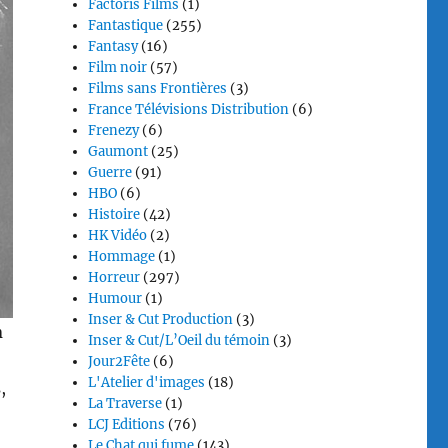
Factoris Films
(1)
Fantastique
(255)
Fantasy
(16)
Film noir
(57)
Films sans Frontières
(3)
France Télévisions Distribution
(6)
Frenezy
(6)
Gaumont
(25)
Guerre
(91)
HBO
(6)
Histoire
(42)
HK Vidéo
(2)
Hommage
(1)
Horreur
(297)
Humour
(1)
Inser & Cut Production
(3)
n
Inser & Cut/L’Oeil du témoin
(3)
Jour2Fête
(6)
L'Atelier d'images
(18)
,
La Traverse
(1)
LCJ Editions
(76)
Le Chat qui fume
(143)