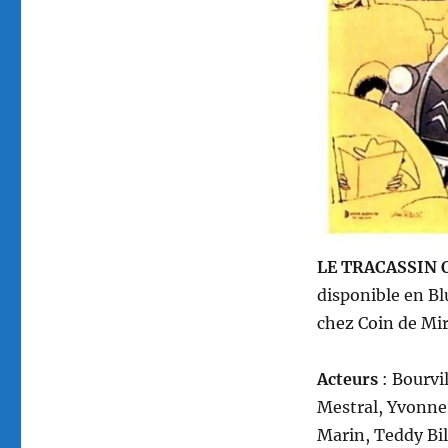
Les
Plaisirs
de
la
ville,
réalisé
par
Alex
Joffé
LE TRACASSIN O
disponible en B
chez Coin de Mi
Acteurs
: Bourvi
Mestral, Yvonne
Marin, Teddy Bil