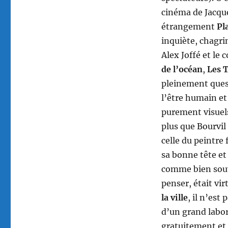
cinéma de Jacque
étrangement
Pl
inquiète, chagr
Alex Joffé et le
de l’océan
,
Les 
pleinement ques
l’être humain et
purement visuel
plus que Bourvil
celle du peintre
sa bonne tête et
comme bien souve
penser, était vi
la ville
, il n’es
d’un grand labor
gratuitement et