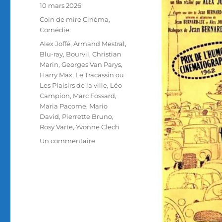
Publié
10 mars 2026
le
Catégories
Coin de mire Cinéma
,
Comédie
Étiquettes
Alex Joffé
,
Armand Mestral
,
Blu-ray
,
Bourvil
,
Christian
Marin
,
Georges Van Parys
,
Harry Max
,
Le Tracassin ou
Les Plaisirs de la ville
,
Léo
Campion
,
Marc Fossard
,
Maria Pacome
,
Mario
David
,
Pierrette Bruno
,
Rosy Varte
,
Yvonne Clech
sur
Un commentaire
Test
Blu-
ray
/
Le
Tracassin
ou