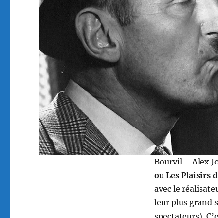
Bourvil – Alex J
ou Les Plaisirs de
avec le réalisate
leur plus grand 
spectateurs). C’e