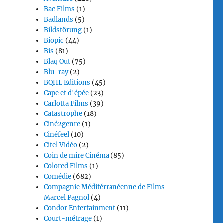
Bac Films
(1)
Badlands
(5)
Bildstörung
(1)
Biopic
(44)
Bis
(81)
Blaq Out
(75)
Blu-ray
(2)
BQHL Editions
(45)
Cape et d'épée
(23)
Carlotta Films
(39)
Catastrophe
(18)
Ciné2genre
(1)
Cinéfeel
(10)
Citel Vidéo
(2)
Coin de mire Cinéma
(85)
Colored Films
(1)
Comédie
(682)
Compagnie Méditérranéenne de Films –
Marcel Pagnol
(4)
Condor Entertainment
(11)
Court-métrage
(1)