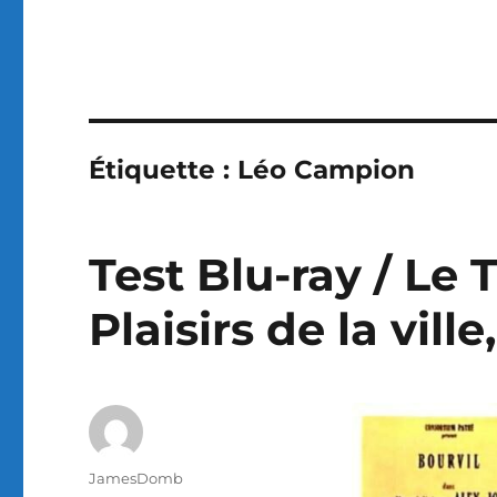
Étiquette :
Léo Campion
Test Blu-ray / Le 
Plaisirs de la vill
Auteur
JamesDomb