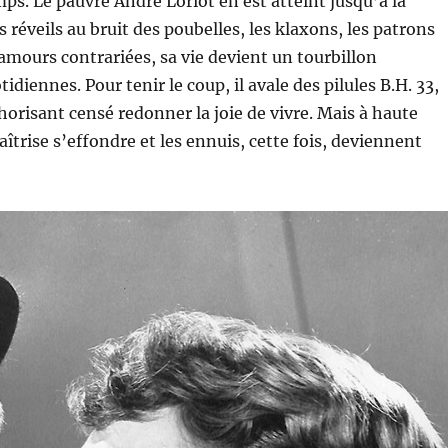
. Le pauvre André Loriot en est atteint jusqu’à la
s réveils au bruit des poubelles, les klaxons, les patrons
 amours contrariées, sa vie devient un tourbillon
idiennes. Pour tenir le coup, il avale des pilules B.H. 33,
risant censé redonner la joie de vivre. Mais à haute
îtrise s’effondre et les ennuis, cette fois, deviennent