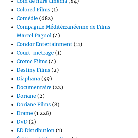
Coin de mire Cinéma
(84)
Colored Films
(1)
Comédie
(682)
Compagnie Méditérranéenne de Films –
Marcel Pagnol
(4)
Condor Entertainment
(11)
Court-métrage
(1)
Crome Films
(4)
Destiny Films
(2)
Diaphana
(49)
Documentaire
(22)
Doriane
(2)
Doriane Films
(8)
Drame
(1 228)
DVD
(2)
ED Distribution
(1)