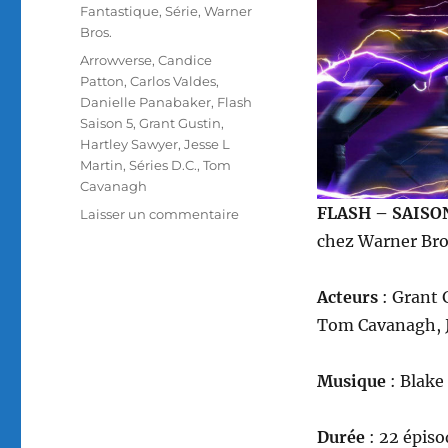
Fantastique
,
Série
,
Warner
Bros.
Étiquettes
Arrowverse
,
Candice
Patton
,
Carlos Valdes
,
Danielle Panabaker
,
Flash
Saison 5
,
Grant Gustin
,
Hartley Sawyer
,
Jesse L
Martin
,
Séries D.C.
,
Tom
Cavanagh
FLASH – SAISO
sur
Laisser un commentaire
Test
chez Warner Bro
DVD
/
Acteurs
: Grant 
Flash
–
Tom Cavanagh, J
Saison
5
Musique
: Blake
Durée
: 22 épiso