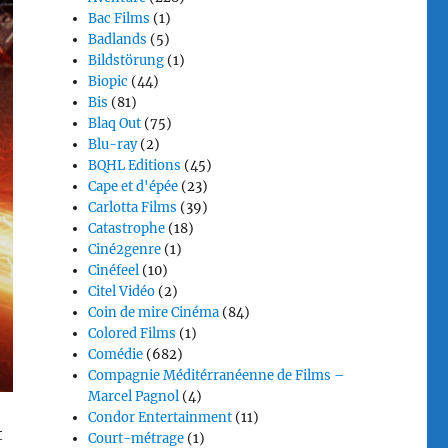
Bac Films
(1)
Badlands
(5)
Bildstörung
(1)
Biopic
(44)
Bis
(81)
Blaq Out
(75)
Blu-ray
(2)
BQHL Editions
(45)
Cape et d'épée
(23)
Carlotta Films
(39)
Catastrophe
(18)
Ciné2genre
(1)
Cinéfeel
(10)
Citel Vidéo
(2)
Coin de mire Cinéma
(84)
Colored Films
(1)
Comédie
(682)
Compagnie Méditérranéenne de Films –
Marcel Pagnol
(4)
Condor Entertainment
(11)
t
Court-métrage
(1)