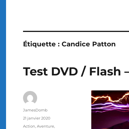
Étiquette :
Candice Patton
Test DVD / Flash 
Auteur
JamesDomb
Publié
21 janvier 2020
le
Catégories
Action
,
Aventure
,