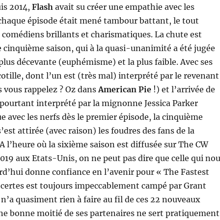
is 2014,
Flash
avait su créer une empathie avec les
chaque épisode était mené tambour battant, le tout
 comédiens brillants et charismatiques. La chute est
e cinquième saison, qui à la quasi-unanimité a été jugée
lus décevante (euphémisme) et la plus faible. Avec ses
tille, dont l’un est (très mal) interprété par le revenant
s vous rappelez ? Oz dans
American Pie
!) et l’arrivée de
, pourtant interprété par la mignonne Jessica Parker
e avec les nerfs dès le premier épisode, la cinquième
’est attirée (avec raison) les foudres des fans de la
A l’heure où la sixième saison est diffusée sur The CW
019 aux Etats-Unis, on ne peut pas dire que celle qui no
d’hui donne confiance en l’avenir pour « The Fastest
i certes est toujours impeccablement campé par Grant
 n’a quasiment rien à faire au fil de ces 22 nouveaux
ne bonne moitié de ses partenaires ne sert pratiquement