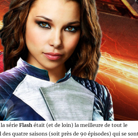
 la série
Flash
était (et de loin) la meilleure de tout le
il des quatre saisons (soit près de 90 épisodes) qui se son