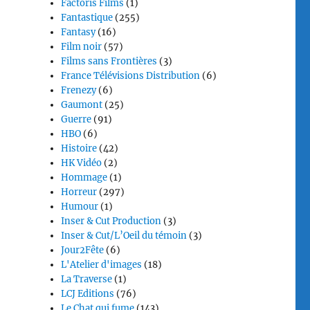
Factoris Films
(1)
Fantastique
(255)
Fantasy
(16)
Film noir
(57)
Films sans Frontières
(3)
France Télévisions Distribution
(6)
Frenezy
(6)
Gaumont
(25)
Guerre
(91)
HBO
(6)
Histoire
(42)
HK Vidéo
(2)
Hommage
(1)
Horreur
(297)
Humour
(1)
Inser & Cut Production
(3)
Inser & Cut/L’Oeil du témoin
(3)
Jour2Fête
(6)
L'Atelier d'images
(18)
La Traverse
(1)
LCJ Editions
(76)
Le Chat qui fume
(143)