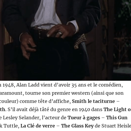
1948, Alan Ladd vient d’avoir 35 ans et le comédien,
 Paramount, tourne son premier western (ainsi que son
 couleur) comme tête d’affiche,
Smith le taciturne
–
th
. S’il avait déjà tâté du genre en 1940 dans
The Light o
 Lesley Selander, l’acteur de
Tueur à gages
–
This Gun
k Tuttle,
La Clé de verre
–
The Glass Key
de Stuart Heisl