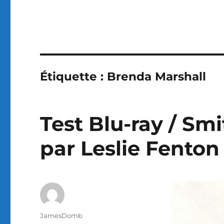
Étiquette :
Brenda Marshall
Test Blu-ray / Smi
par Leslie Fenton
Auteur
JamesDomb