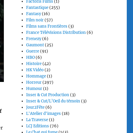
Factoris Films
(1)
Fantastique
(255)
Fantasy
(16)
Film noir
(57)
Films sans Frontières
(3)
France Télévisions Distribution
(6)
Frenezy
(6)
Gaumont
(25)
Guerre
(91)
HBO
(6)
Histoire
(42)
HK Vidéo
(2)
Hommage
(1)
Horreur
(297)
Humour
(1)
Inser & Cut Production
(3)
Inser & Cut/L’Oeil du témoin
(3)
Jour2Fête
(6)
f
L'Atelier d'images
(18)
La Traverse
(1)
LCJ Editions
(76)
er
Le Chat qui fume
(143)