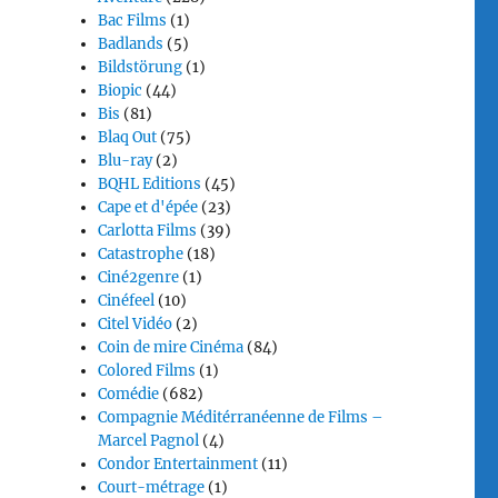
Bac Films
(1)
Badlands
(5)
Bildstörung
(1)
Biopic
(44)
Bis
(81)
Blaq Out
(75)
Blu-ray
(2)
BQHL Editions
(45)
Cape et d'épée
(23)
Carlotta Films
(39)
Catastrophe
(18)
Ciné2genre
(1)
Cinéfeel
(10)
Citel Vidéo
(2)
Coin de mire Cinéma
(84)
Colored Films
(1)
Comédie
(682)
Compagnie Méditérranéenne de Films –
Marcel Pagnol
(4)
Condor Entertainment
(11)
Court-métrage
(1)