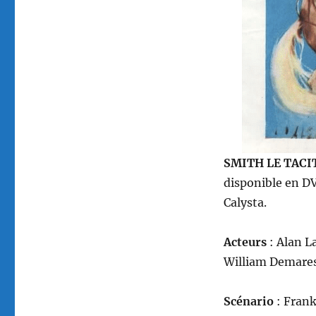
SMITH LE TACI
disponible en D
Calysta.
Acteurs
: Alan L
William Demares
Scénario
: Frank