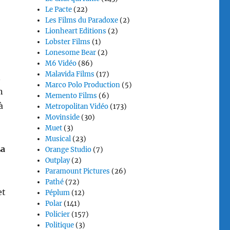
Le Pacte
(22)
Les Films du Paradoxe
(2)
Lionheart Editions
(2)
Lobster Films
(1)
Lonesome Bear
(2)
M6 Vidéo
(86)
Malavida Films
(17)
n
Marco Polo Production
(5)
n
Memento Films
(6)
à
Metropolitan Vidéo
(173)
Movinside
(30)
Muet
(3)
Musical
(23)
La
Orange Studio
(7)
Outplay
(2)
Paramount Pictures
(26)
Pathé
(72)
et
Péplum
(12)
Polar
(141)
Policier
(157)
Politique
(3)