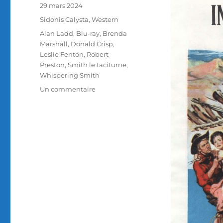
Publié
29 mars 2024
le
Catégories
Sidonis Calysta
,
Western
Étiquettes
Alan Ladd
,
Blu-ray
,
Brenda
Marshall
,
Donald Crisp
,
Leslie Fenton
,
Robert
Preston
,
Smith le taciturne
,
Whispering Smith
sur
Un commentaire
Test
Blu-
ray
/
Smith
le
taciturne,
réalisé
par
Leslie
Fenton