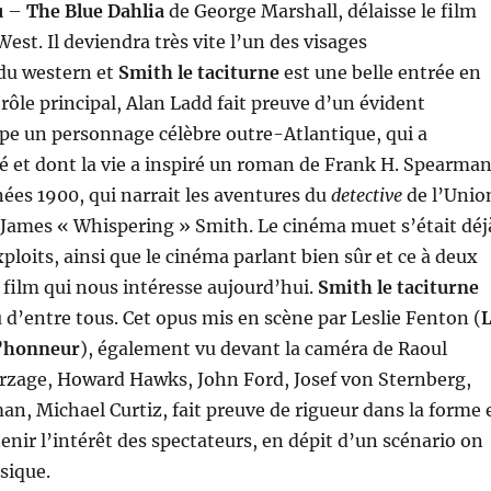
u
–
The Blue Dahlia
de George Marshall, délaisse le film
West. Il deviendra très vite l’un des visages
du western et
Smith le taciturne
est une belle entrée en
 rôle principal, Alan Ladd fait preuve d’un évident
pe un personnage célèbre outre-Atlantique, qui a
é et dont la vie a inspiré un roman de Frank H. Spearma
ées 1900, qui narrait les aventures du
detective
de l’Unio
, James « Whispering » Smith. Le cinéma muet s’était déj
ploits, ainsi que le cinéma parlant bien sûr et ce à deux
e film qui nous intéresse aujourd’hui.
Smith le taciturne
u d’entre tous. Cet opus mis en scène par Leslie Fenton (
l’honneur
), également vu devant la caméra de Raoul
rzage, Howard Hawks, John Ford, Josef von Sternberg,
an, Michael Curtiz, fait preuve de rigueur dans la forme 
enir l’intérêt des spectateurs, en dépit d’un scénario on
sique.