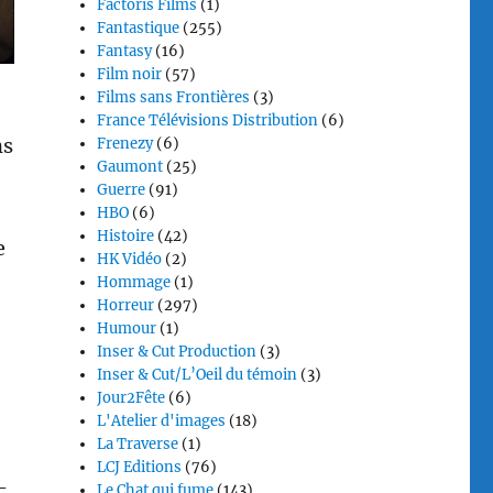
Factoris Films
(1)
Fantastique
(255)
Fantasy
(16)
Film noir
(57)
Films sans Frontières
(3)
France Télévisions Distribution
(6)
ns
Frenezy
(6)
Gaumont
(25)
Guerre
(91)
HBO
(6)
Histoire
(42)
e
HK Vidéo
(2)
Hommage
(1)
Horreur
(297)
Humour
(1)
Inser & Cut Production
(3)
Inser & Cut/L’Oeil du témoin
(3)
Jour2Fête
(6)
L'Atelier d'images
(18)
La Traverse
(1)
LCJ Editions
(76)
-
Le Chat qui fume
(143)