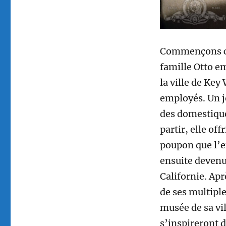
Commençons cett
famille Otto 
la ville de Key
employés. Un j
des domestiques
partir, elle of
poupon que l’e
ensuite devenu 
Californie. Ap
de ses multiple
musée de sa vi
s’inspireront d