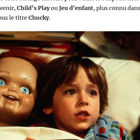
venir,
Child’s Play
ou
Jeu d’enfant
, plus connu dan
us le titre
Chucky
.