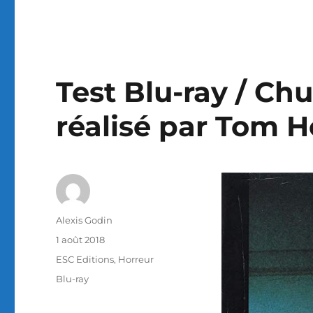
Test Blu-ray / Chu
réalisé par Tom H
Auteur
Alexis Godin
Publié
1 août 2018
le
Catégories
ESC Editions
,
Horreur
Étiquettes
Blu-ray