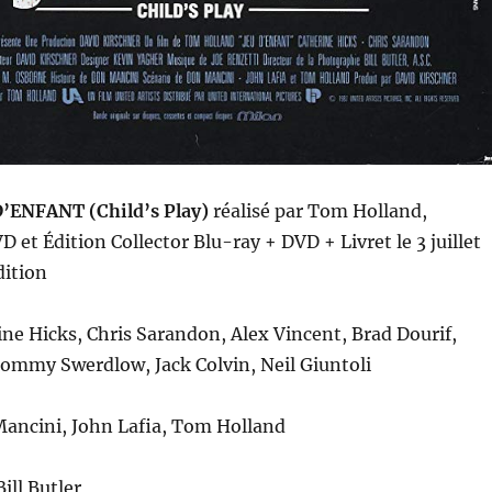
’ENFANT (Child’s Play)
r
éalisé
par Tom Holland
,
 et Édition Collector Blu-ray + DVD + Livret le 3 juillet
dition
ine Hicks, Chris Sarandon, Alex Vincent, Brad Dourif,
ommy Swerdlow, Jack Colvin, Neil Giuntoli
ancini, John Lafia, Tom Holland
Bill Butler