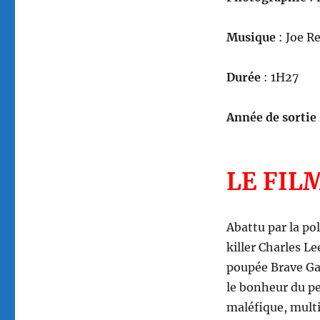
Musique
: Joe R
Durée
: 1H27
Année de sortie
LE FIL
Abattu par la pol
killer Charles L
poupée Brave Gars
le bonheur du pe
maléfique, multi