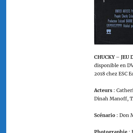
CHUCKY – JEU D
disponible en DVD
2018 chez ESC E
A
cteurs
: Cather
Dinah Manoff, T
Scénario
: Don M
Photographie
: 