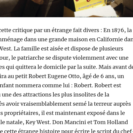
e critique par un étrange fait divers : En 1876, la
emménage dans une grande maison en Californie da
 West. La famille est aisée et dispose de plusieurs
our, le patriarche se dispute violemment avec une
 qui quittera le domicile par la suite. Mais avant d
frira au petit Robert Eugene Otto, âgé de 6 ans, un
nfant nommera comme lui : Robert. Robert est
une des attractions les plus insolites de la
rès avoir vraisemblablement semé la terreur auprès
s propriétaires, il est maintenant exposé dans le
lle natale, Key West. Don Mancini et Tom Holland
e cette étrange histoire pour écrire le script du chef