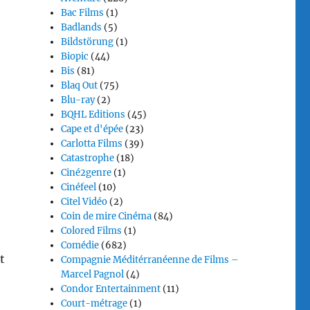
Bac Films
(1)
Badlands
(5)
Bildstörung
(1)
Biopic
(44)
Bis
(81)
Blaq Out
(75)
Blu-ray
(2)
BQHL Editions
(45)
Cape et d'épée
(23)
Carlotta Films
(39)
Catastrophe
(18)
Ciné2genre
(1)
Cinéfeel
(10)
Citel Vidéo
(2)
Coin de mire Cinéma
(84)
Colored Films
(1)
Comédie
(682)
t
Compagnie Méditérranéenne de Films –
Marcel Pagnol
(4)
Condor Entertainment
(11)
Court-métrage
(1)