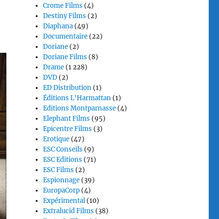
Crome Films
(4)
Destiny Films
(2)
Diaphana
(49)
Documentaire
(22)
Doriane
(2)
Doriane Films
(8)
Drame
(1 228)
DVD
(2)
ED Distribution
(1)
Éditions L'Harmattan
(1)
Editions Montparnasse
(4)
Elephant Films
(95)
Epicentre Films
(3)
Erotique
(47)
ESC Conseils
(9)
ESC Editions
(71)
ESC Films
(2)
Espionnage
(39)
EuropaCorp
(4)
Expérimental
(10)
Extralucid Films
(38)